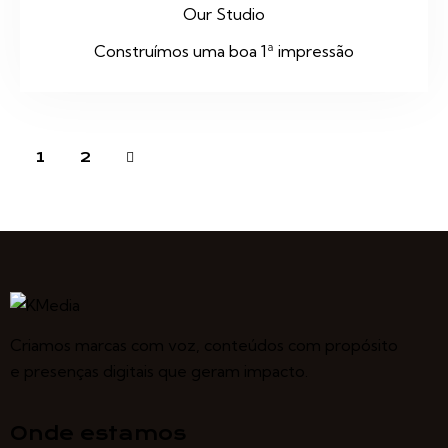
Our Studio
Construímos uma boa 1ª impressão
>
1
2
Criamos marcas com voz, conteúdos com propósito
e presenças digitais que geram impacto.
Onde estamos