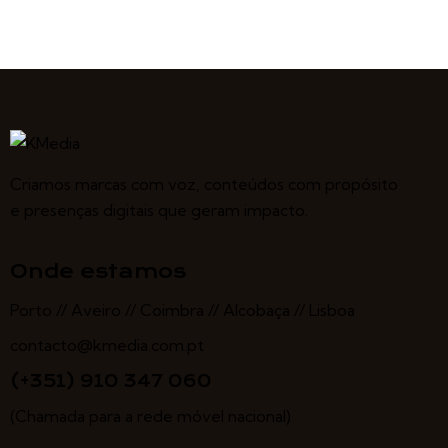
Criamos marcas com voz, conteúdos com propósito
e presenças digitais que geram impacto.
Onde estamos
Porto // Aveiro // Coimbra // Alcobaça // Lisboa
contacto@kmedia.com.pt
(+351) 910 347 060
(Chamada para a rede móvel nacional)