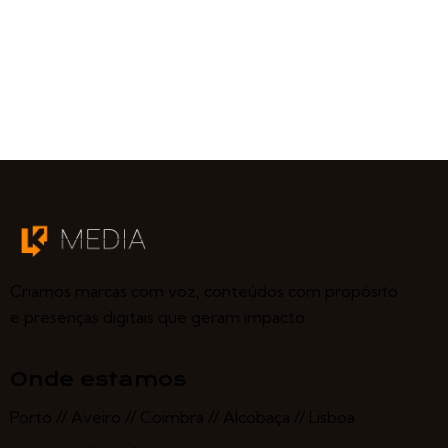
Criamos marcas com voz, conteúdos com propósito
e presenças digitais que geram impacto.
Onde estamos
Porto // Aveiro // Coimbra // Alcobaça // Lisboa