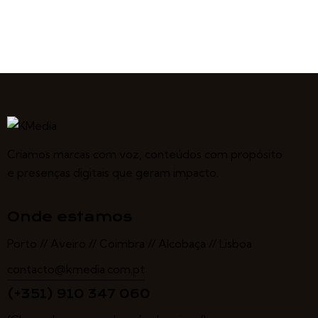
Criamos marcas com voz, conteúdos com propósito
e presenças digitais que geram impacto.
Onde estamos
Porto // Aveiro // Coimbra // Alcobaça // Lisboa
contacto@kmedia.com.pt
(+351) 910 347 060