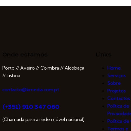
Onde estamos
Links
Porto // Aveiro // Coimbra // Alcobaça
Home
// Lisboa
Serviços
Sobre
contacto@kmedia.com.pt
Projetos
Contactos
Política de
(+351) 910 347 060
Privacidad
(Chamada para a rede móvel nacional)
Política d
Termos e