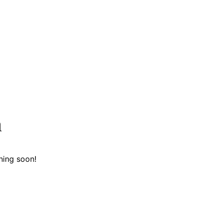
n
hing soon!